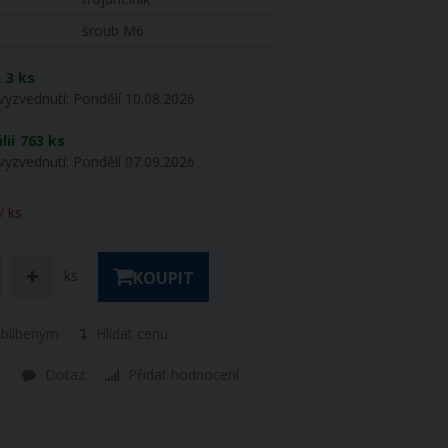
šroub M6
R
3 ks
vyzvednutí:
Pondělí 10.08.2026
lii
763 ks
vyzvednutí:
Pondělí 07.09.2026
/ ks
ks
KOUPIT
oblíbeným
Hlídat cenu
t
Dotaz
Přidat hodnocení