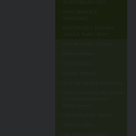
ZÁVĚSY,KOLÍKY,ČEPY
PERA OBRACEČE,
SHRNOVAČE
ELEKTRO DÍLY, REFLEXNÍ
TABULE, PLAST. BOXY
Reflexní Tabule, Odrazky
Pohony Stěračů
Světla,majáky
Couvací Kamera
Boxy Na Nářadí A Dokumenty
Svorky,konektory,odpojovače,
Gumové Krytky,zemnící
Pásky,zásuvky
Palivoměry,čidla, Spínače
Zpětná Zrcátka
Díly Přístrojové Desky