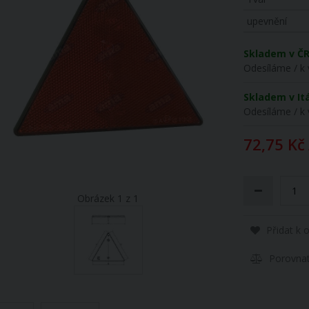
upevnění
Skladem v Č
Odesíláme / k 
Skladem v Itá
Odesíláme / k 
72,75 Kč
Obrázek 1 z 1
Přidat k 
Porovna