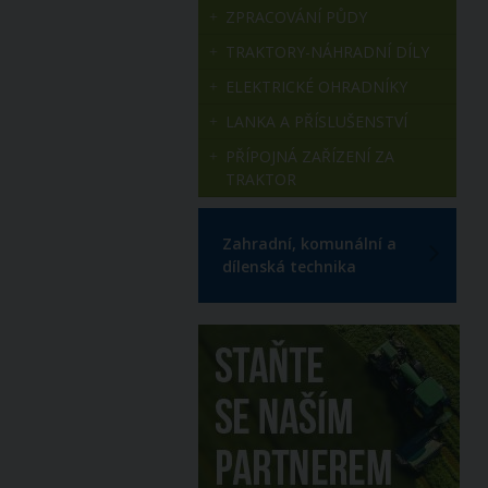
ZPRACOVÁNÍ PŮDY
TRAKTORY-NÁHRADNÍ DÍLY
ELEKTRICKÉ OHRADNÍKY
LANKA A PŘÍSLUŠENSTVÍ
PŘÍPOJNÁ ZAŘÍZENÍ ZA
TRAKTOR
Zahradní, komunální a
dílenská technika