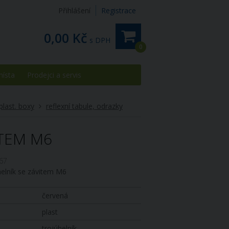
Přihlášení
Registrace
0,00 Kč
s DPH
0
místa
Prodejci a servis
 plast. boxy
reflexní tabule, odrazky
ITEM M6
67
elník se závitem M6
červená
plast
trojúhelník