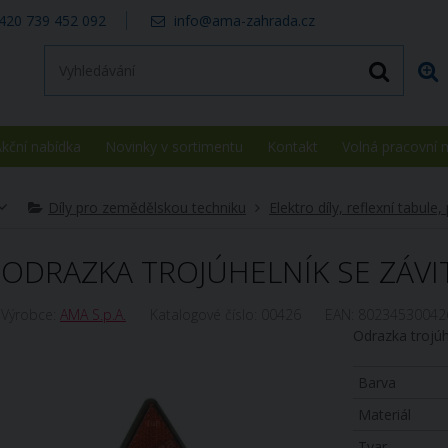
420 739 452 092
info@ama-zahrada.cz
kční nabídka
Novinky v sortimentu
Kontakt
Volná pracovní 
Díly pro zemědělskou techniku
Elektro díly, reflexní tabule,
ODRAZKA TROJÚHELNÍK SE ZÁV
Výrobce:
AMA S.p.A.
Katalogové číslo:
00426
EAN:
80234530042
Odrazka trojúh
Barva
Materiál
Tvar