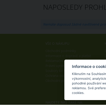
NAPOSLEDY PROHL
Nemáte doposud žádné navštívené pro
VŠE O NÁKUPU
Obchodní podmínky
Informace o dopravě a platbě
Reklamační řád
Právní ujednání
Informace o cook
Soubory ke stažení
Kliknutím na Souhlasí
Ochrana osobních údajů
výkonnostní, analytic
Obchodní podmínky B2B
pohodlné používání we
reklamou. Své prefere
cookies.
NAJDETE NÁS TAKÉ NA: