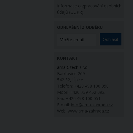
Informace o zpracování osobních
údajů (GDPR).
ODHLÁŠENÍ Z ODBĚRU
Odhlásit
KONTAKT
ama Czech s.r.o.
Batňovice 269
542 32, Úpice
Telefon: +420 498 100 050
Mobil: +420 739 452 092
Fax: +420 498 100 051
E-mail:
info@ama-zahrada.cz
Web:
www.ama-zahrada.cz