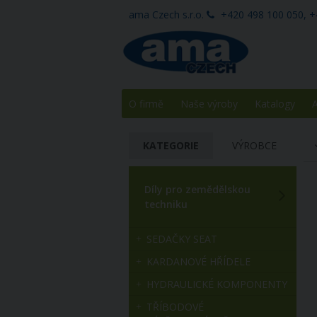
ama Czech s.r.o.
+420 498 100 050, +
O firmě
Naše výroby
Katalogy
A
KATEGORIE
VÝROBCE
Díly pro zemědělskou
techniku
SEDAČKY SEAT
KARDANOVÉ HŘÍDELE
HYDRAULICKÉ KOMPONENTY
TŘÍBODOVÉ