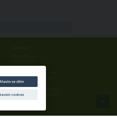
KONTAKT
ama Czech s.r.o.
Batňovice 269
542 32, Úpice
Telefon: +420 498 100 050
Mobil: +420 739 452 092
hlasím se vším
Fax: +420 498 100 051
E-mail:
info@ama-zahrada.cz
Web:
www.ama-zahrada.cz
tavení cookies