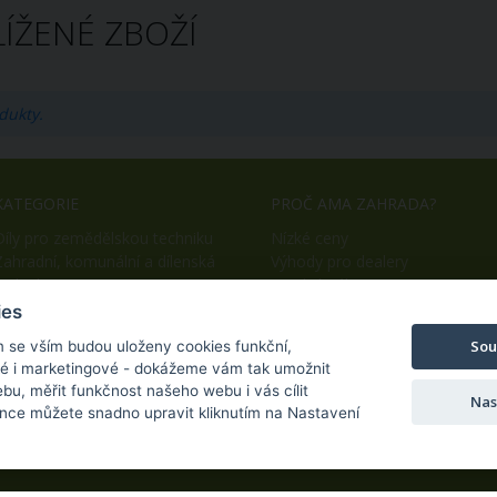
ÍŽENÉ ZBOŽÍ
dukty.
KATEGORIE
PROČ AMA ZAHRADA?
Díly pro zemědělskou techniku
Nízké ceny
Zahradní, komunální a dílenská
Výhody pro dealery
technika
Snadný nákup
OEM výroba
ies
Sou
m se vším budou uloženy cookies funkční,
ké i marketingové - dokážeme vám tak umožnit
bu, měřit funkčnost našeho webu i vás cílit
Nas
nce můžete snadno upravit kliknutím na Nastavení