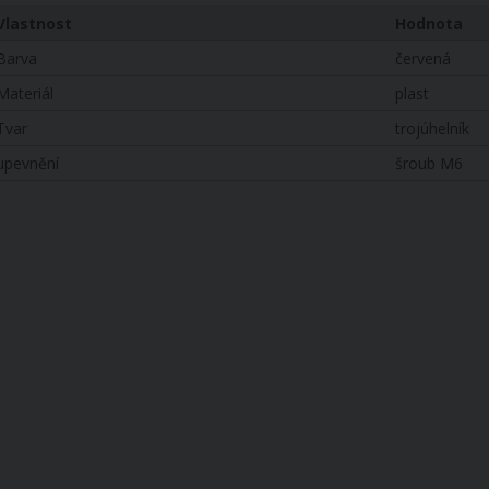
Vlastnost
Hodnota
Barva
červená
Materiál
plast
Tvar
trojúhelník
upevnění
šroub M6