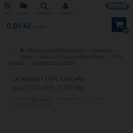
Menu
Kategorie
Vyhledávání
Přihlášení
0,00 Kč
s DPH
0
Díly pro zemědělskou techniku
Kardanové
hřídele
Náhradní díly na kardanové hřídele
Kryty
kardanů
Kompletní kryt kardanu
OCHRANNÝ KRYT KARDANU
WALTERSCHEID - 1200 MM
Výrobce:
AMA S.p.A.
Katalogové číslo:
10308
EAN:
8023453103083