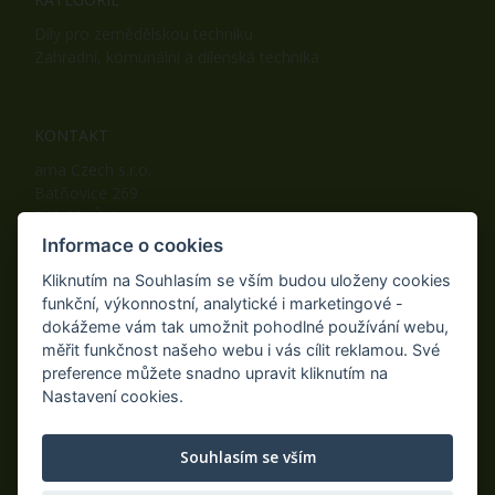
Díly pro zemědělskou techniku
Zahradní, komunální a dílenská technika
KONTAKT
ama Czech s.r.o.
Batňovice 269
542 32, Úpice
Telefon: +420 498 100 050
Informace o cookies
Mobil: +420 739 452 092
Kliknutím na Souhlasím se vším budou uloženy cookies
Fax: +420 498 100 051
funkční, výkonnostní, analytické i marketingové -
E-mail:
info@ama-zahrada.cz
dokážeme vám tak umožnit pohodlné používání webu,
Web:
www.ama-zahrada.cz
měřit funkčnost našeho webu i vás cílit reklamou. Své
preference můžete snadno upravit kliknutím na
Nastavení cookies.
NAJDETE NÁS TAKÉ NA:
Souhlasím se vším