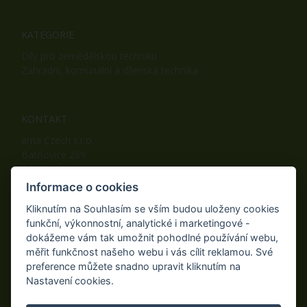
KATEGORIE
Díly pro zemědělskou techniku
Zahradní, komunální a dílenská technika
KONTAKT
ama Czech s.r.o.
Batňovice 269
542 32, Úpice
Telefon: +420 498 100 050
Informace o cookies
Mobil: +420 739 452 092
Kliknutím na Souhlasím se vším budou uloženy cookies
Fax: +420 498 100 051
funkční, výkonnostní, analytické i marketingové -
E-mail:
info@ama-zahrada.cz
dokážeme vám tak umožnit pohodlné používání webu,
Web:
www.ama-zahrada.cz
měřit funkčnost našeho webu i vás cílit reklamou. Své
preference můžete snadno upravit kliknutím na
Nastavení cookies.
NAJDETE NÁS TAKÉ NA: