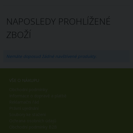
NAPOSLEDY PROHLÍŽENÉ
ZBOŽÍ
Nemáte doposud žádné navštívené produkty.
VŠE O NÁKUPU
Obchodní podmínky
Informace o dopravě a platbě
Reklamační řád
Právní ujednání
Soubory ke stažení
Ochrana osobních údajů
Obchodní podmínky B2B