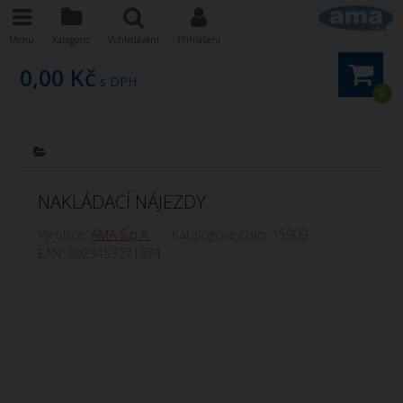
Menu
Kategorie
Vyhledávání
Přihlášení
0,00 Kč
s DPH
0
NAKLÁDACÍ NÁJEZDY
Výrobce:
AMA S.p.A.
Katalogové číslo:
15909
EAN:
8023453271874