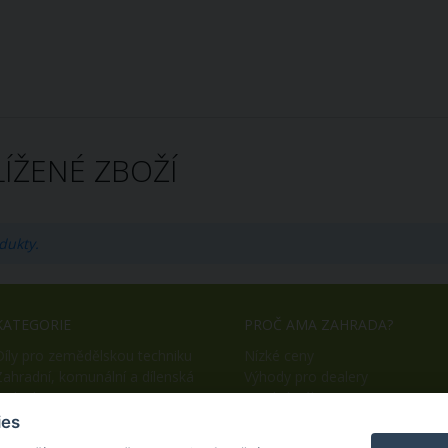
ÍŽENÉ ZBOŽÍ
dukty.
KATEGORIE
PROČ AMA ZAHRADA?
Díly pro zemědělskou techniku
Nízké ceny
Zahradní, komunální a dílenská
Výhody pro dealery
technika
Snadný nákup
OEM výroba
ies