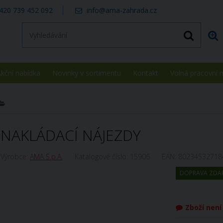
420 739 452 092
info@ama-zahrada.cz
kční nabídka
Novinky v sortimentu
Kontakt
Volná pracovní 
NAKLÁDACÍ NÁJEZDY
Výrobce:
AMA S.p.A.
Katalogové číslo:
15906
EAN:
80234532718
DOPRAVA ZDA
Zboží nen