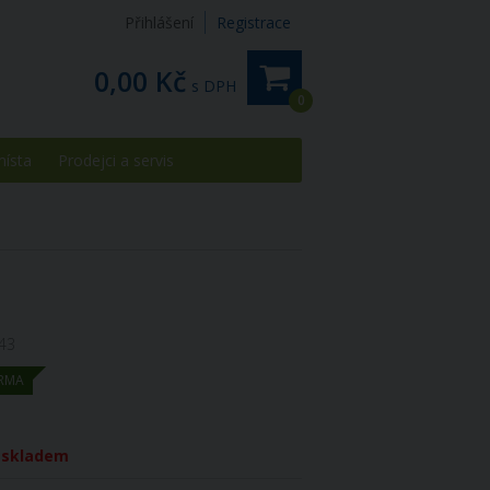
Přihlášení
Registrace
0,00 Kč
s DPH
0
místa
Prodejci a servis
43
RMA
í skladem