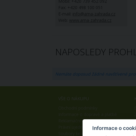
Mobil: +420 739 452 092
Fax: +420 498 100 051
E-mail:
info@ama-zahrada.cz
Web:
www.ama-zahrada.cz
NAPOSLEDY PROHL
Nemáte doposud žádné navštívené pro
VŠE O NÁKUPU
Obchodní podmínky
Informace o dopravě a platbě
Reklamační řád
Právní ujednání
Informace o cook
Soubory ke stažení