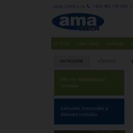
ama Czech s.r.o.
+420 498 100 050, +
O firmě
Naše výroby
Katalogy
A
KATEGORIE
VÝROBCE
Díly pro zemědělskou
techniku
Zahradní, komunální a
dílenská technika