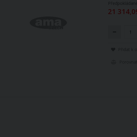
Předpokládané
21 314,0
Přidat k 
Porovna