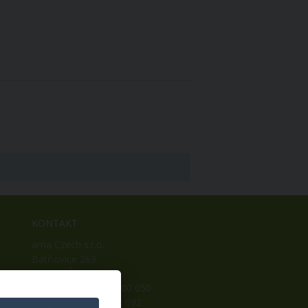
KONTAKT
ama Czech s.r.o.
Batňovice 269
542 32, Úpice
Telefon: +420 498 100 050
Mobil: +420 739 452 092