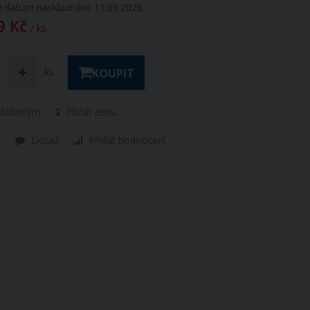
 datum naskladnění: 11.09.2026
9 Kč
/ ks
ks
KOUPIT
oblíbeným
Hlídat cenu
t
Dotaz
Přidat hodnocení