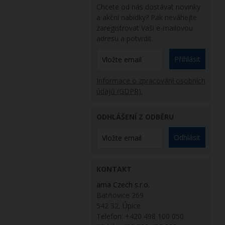
Chcete od nás dostávat novinky
a akční nabídky? Pak neváhejte
zaregistrovat Vaši e-mailovou
adresu a potvrdit.
Přihlásit
Informace o zpracování osobních
údajů (GDPR).
ODHLÁŠENÍ Z ODBĚRU
Odhlásit
KONTAKT
ama Czech s.r.o.
Batňovice 269
542 32, Úpice
Telefon: +420 498 100 050