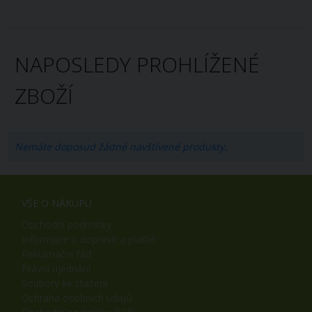
NAPOSLEDY PROHLÍŽENÉ
ZBOŽÍ
Nemáte doposud žádné navštívené produkty.
VŠE O NÁKUPU
Obchodní podmínky
Informace o dopravě a platbě
Reklamační řád
Právní ujednání
Soubory ke stažení
Ochrana osobních údajů