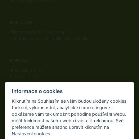
Obchodní podmínky B2B
KATEGORIE
Díly pro zemědělskou techniku
Zahradní, komunální a dílenská technika
KONTAKT
ama Czech s.r.o.
Batňovice 269
542 32, Úpice
Telefon: +420 498 100 050
Informace o cookies
Mobil: +420 739 452 092
Kliknutím na Souhlasím se vším budou uloženy cookies
Fax: +420 498 100 051
funkční, výkonnostní, analytické i marketingové -
E-mail:
info@ama-zahrada.cz
dokážeme vám tak umožnit pohodlné používání webu,
Web:
www.ama-zahrada.cz
měřit funkčnost našeho webu i vás cílit reklamou. Své
preference můžete snadno upravit kliknutím na
Nastavení cookies.
NAJDETE NÁS TAKÉ NA: