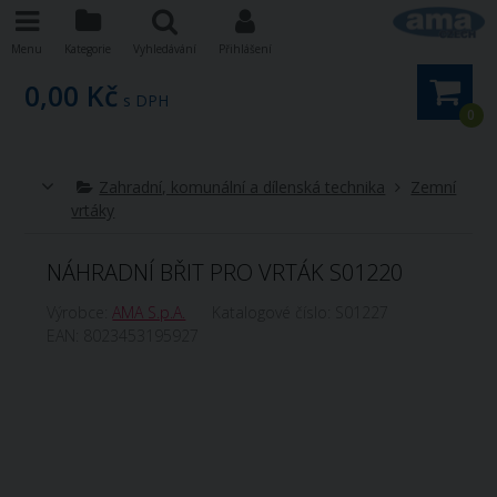
Menu
Kategorie
Vyhledávání
Přihlášení
0,00 Kč
s DPH
0
Zahradní, komunální a dílenská technika
Zemní
vrtáky
NÁHRADNÍ BŘIT PRO VRTÁK S01220
Výrobce:
AMA S.p.A.
Katalogové číslo:
S01227
EAN:
8023453195927