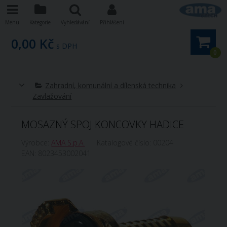
Menu
Kategorie
Vyhledávání
Přihlášení
0,00 Kč
s DPH
0
Zahradní, komunální a dílenská technika
Zavlažování
MOSAZNÝ SPOJ KONCOVKY HADICE
Výrobce:
AMA S.p.A.
Katalogové číslo:
00204
EAN:
8023453002041