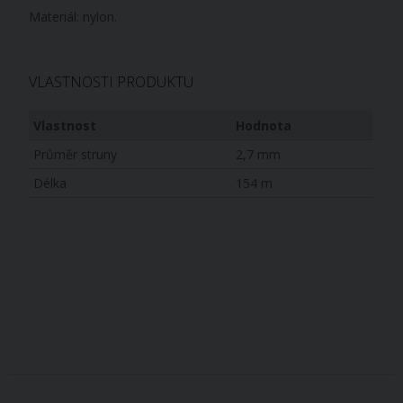
Materiál: nylon.
VLASTNOSTI PRODUKTU
Vlastnost
Hodnota
Průměr struny
2,7 mm
Délka
154 m