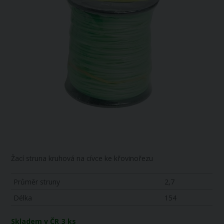
Žací struna kruhová na cívce ke křovinořezu
Průměr struny
2,7
Délka
154
Skladem v ČR
3 ks