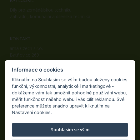
KATEGORIE
Díly pro zemědělskou techniku
Zahradní, komunální a dílenská technika
KONTAKT
ama Czech s.r.o.
Batňovice 269
542 32, Úpice
Telefon: +420 498 100 050
Informace o cookies
Mobil: +420 739 452 092
Kliknutím na Souhlasím se vším budou uloženy cookies
Fax: +420 498 100 051
funkční, výkonnostní, analytické i marketingové -
E-mail:
info@ama-zahrada.cz
dokážeme vám tak umožnit pohodlné používání webu,
Web:
www.ama-zahrada.cz
měřit funkčnost našeho webu i vás cílit reklamou. Své
preference můžete snadno upravit kliknutím na
Nastavení cookies.
NAJDETE NÁS TAKÉ NA:
Souhlasím se vším