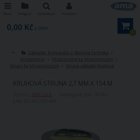
Menu
Kategorie
Vyhledávání
Přihlášení
0,00 Kč
s DPH
0
Zahradní, komunální a dílenská technika
Křovinořezy
Příslušenství ke křovinořezům
Struny ke křovinořezům
Struna základní kruhová
KRUHOVÁ STRUNA 2,7 MM X 154 M
Výrobce:
AMA S.p.A.
Katalogové číslo:
08744
EAN:
8023453087444