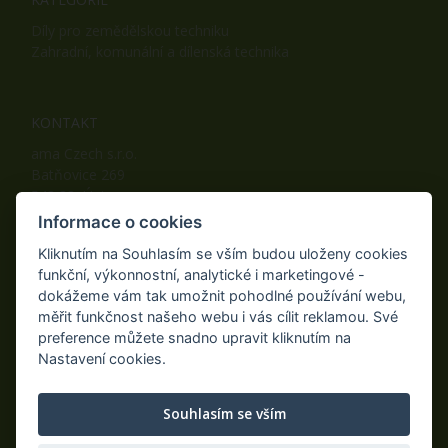
Díly pro zemědělskou techniku
Zahradní, komunální a dílenská technika
KONTAKT
ama Czech s.r.o.
Batňovice 269
542 32, Úpice
Telefon: +420 498 100 050
Informace o cookies
Mobil: +420 739 452 092
Kliknutím na Souhlasím se vším budou uloženy cookies
Fax: +420 498 100 051
funkční, výkonnostní, analytické i marketingové -
E-mail:
info@ama-zahrada.cz
dokážeme vám tak umožnit pohodlné používání webu,
Web:
www.ama-zahrada.cz
měřit funkčnost našeho webu i vás cílit reklamou. Své
preference můžete snadno upravit kliknutím na
Nastavení cookies.
NAJDETE NÁS TAKÉ NA:
Souhlasím se vším