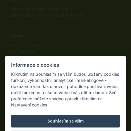
Díly pro zemědělskou techniku
Zahradní, komunální a dílenská technika
KONTAKT
ama Czech s.r.o.
Batňovice 269
542 32, Úpice
Telefon: +420 498 100 050
Informace o cookies
Mobil: +420 739 452 092
Kliknutím na Souhlasím se vším budou uloženy cookies
Fax: +420 498 100 051
funkční, výkonnostní, analytické i marketingové -
E-mail:
info@ama-zahrada.cz
dokážeme vám tak umožnit pohodlné používání webu,
Web:
www.ama-zahrada.cz
měřit funkčnost našeho webu i vás cílit reklamou. Své
preference můžete snadno upravit kliknutím na
Nastavení cookies.
NAJDETE NÁS TAKÉ NA:
Souhlasím se vším