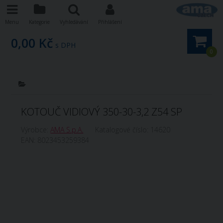
Menu
Kategorie
Vyhledávání
Přihlášení
0,00 Kč
s DPH
0
KOTOUČ VIDIOVÝ 350-30-3,2 Z54 SP
Výrobce:
AMA S.p.A.
Katalogové číslo:
14620
EAN:
8023453259384