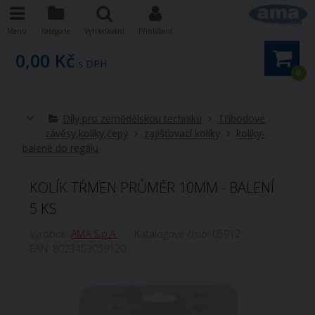
Menu
Kategorie
Vyhledávání
Přihlášení
0,00 Kč
s DPH
0
Díly pro zemědělskou techniku
Tříbodové
závěsy,kolíky,čepy
zajišťovací kolíky
kolíky-
balené do regálu
KOLÍK TŘMEN PRŮMĚR 10MM - BALENÍ
5 KS
Výrobce:
AMA S.p.A.
Katalogové číslo:
05912
EAN:
8023453059120