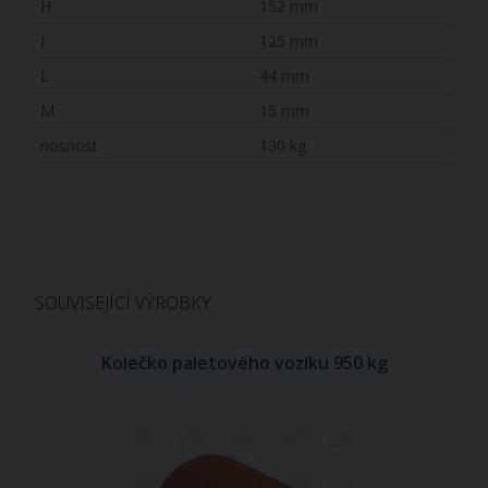
H
152 mm
I
125 mm
L
44 mm
M
15 mm
nosnost
130 kg
SOUVISEJÍCÍ VÝROBKY
Kolečko paletového vozíku 950 kg