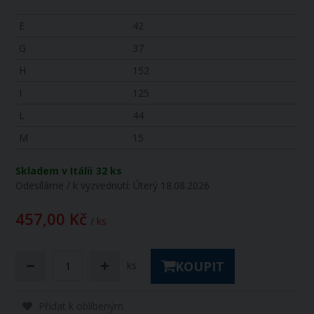
E
42
G
37
H
152
I
125
L
44
M
15
Skladem v Itálii
32 ks
Odesíláme / k vyzvednutí:
Úterý 18.08.2026
457,00 Kč
/ ks
KOUPIT
ks
Přidat k oblíbeným