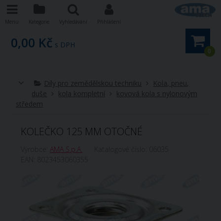
Menu
Kategorie
Vyhledávání
Přihlášení
0,00 Kč
s DPH
0
Díly pro zemědělskou techniku
Kola, pneu,
duše
kola kompletní
kovová kola s nylonovým
středem
KOLEČKO 125 MM OTOČNÉ
Výrobce:
AMA S.p.A.
Katalogové číslo:
06035
EAN:
8023453060355