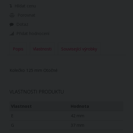
Hlídat cenu
Porovnat
Dotaz
Přidat hodnocení
Popis
Vlastnosti
Související výrobky
Kolečko 125 mm Otočné
VLASTNOSTI PRODUKTU
Vlastnost
Hodnota
E
42 mm
G
37 mm