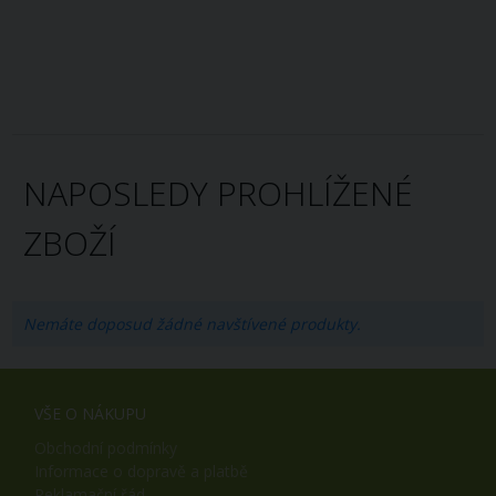
NAPOSLEDY PROHLÍŽENÉ
ZBOŽÍ
Nemáte doposud žádné navštívené produkty.
VŠE O NÁKUPU
Obchodní podmínky
Informace o dopravě a platbě
Reklamační řád