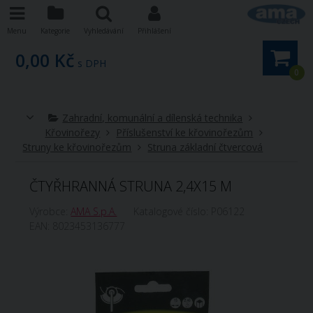
Menu
Kategorie
Vyhledávání
Přihlášení
0,00 Kč
s DPH
0
Zahradní, komunální a dílenská technika
Křovinořezy
Příslušenství ke křovinořezům
Struny ke křovinořezům
Struna základní čtvercová
ČTYŘHRANNÁ STRUNA 2,4X15 M
Výrobce:
AMA S.p.A.
Katalogové číslo:
P06122
EAN:
8023453136777