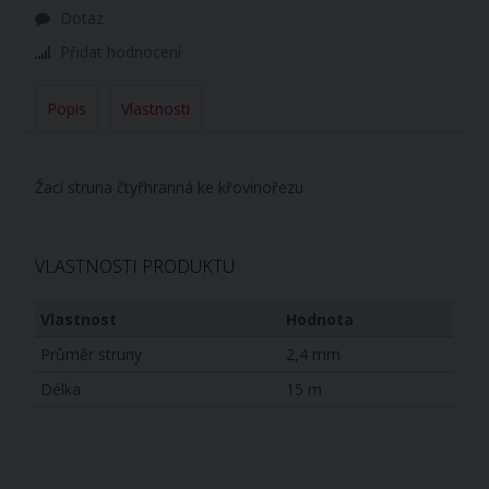
Dotaz
Přidat hodnocení
Popis
Vlastnosti
Žací struna čtyřhranná ke křovinořezu
VLASTNOSTI PRODUKTU
Vlastnost
Hodnota
Průměr struny
2,4 mm
Délka
15 m