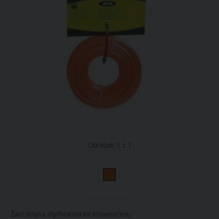
Obrázek 1 z 1
Žací struna čtyřhranná ke křovinořezu