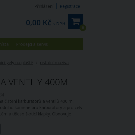
Přihlášení
Registrace
0,00 Kč
s DPH
0
místa
Prodejci a servis
ící gely na pláště
ostatní maziva
 A VENTILY 400ML
34
na čištění karburátorů a ventilů 400 ml.
odního kamene pro karburátory a pro celý
tém a těleso škrticí klapky. Obnovuje
..