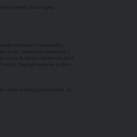
tém a těleso škrticí klapky.
h potrubí vyrobených z plastového
 nebo pryže. Odstraňuje karbonové a
žuje emise škodlivých výfukových plynů.
 ventilů. Zlepšuje kompresi a výkon
vnitř sacího systému) přerušovaně, za