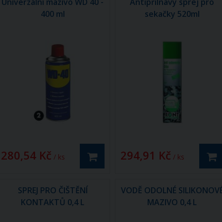
Univerzální mazivo WD 40 -
Antipřilnavý sprej pro
400 ml
sekačky 520ml
280,54 Kč
294,91 Kč
/ ks
/ ks
SPREJ PRO ČIŠTĚNÍ
VODĚ ODOLNÉ SILIKONOV
KONTAKTŮ 0,4 L
MAZIVO 0,4 L