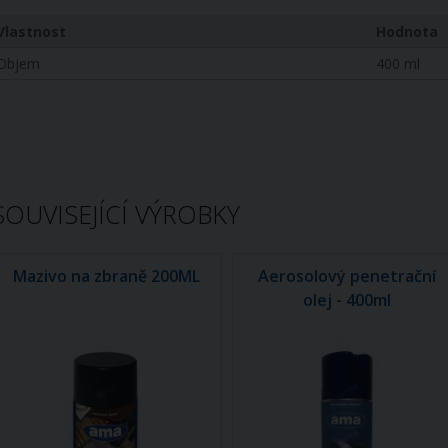
Vlastnost
Hodnota
Objem
400 ml
SOUVISEJÍCÍ VÝROBKY
Mazivo na zbraně 200ML
Aerosolový penetrační
olej - 400ml