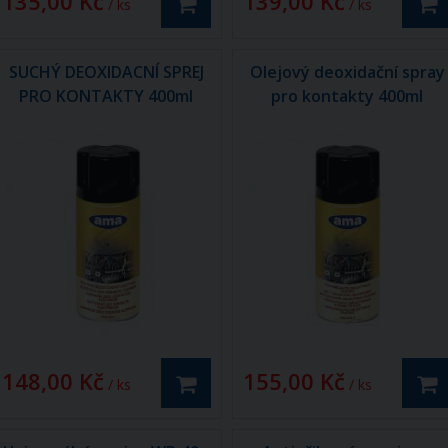
135,00 Kč
139,00 Kč
/ ks
/ ks
SUCHÝ DEOXIDACNÍ SPREJ
Olejový deoxidační spray
PRO KONTAKTY 400ml
pro kontakty 400ml
148,00 Kč
155,00 Kč
/ ks
/ ks