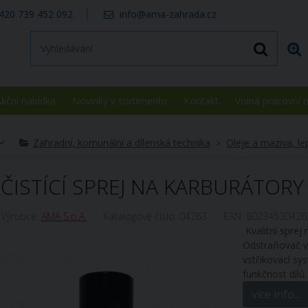
420 739 452 092
info@ama-zahrada.cz
kční nabídka
Novinky v sortimentu
Kontakt
Volná pracovní 
Zahradní, komunální a dílenská technika
Oleje a maziva, lep
ČISTÍCÍ SPREJ NA KARBURÁTORY
Výrobce:
AMA S.p.A.
Katalogové číslo:
04263
EAN:
80234530426
Kvalitní sprej 
Odstraňovač v
vstřikovací sys
funkčnost dílů.
více info...