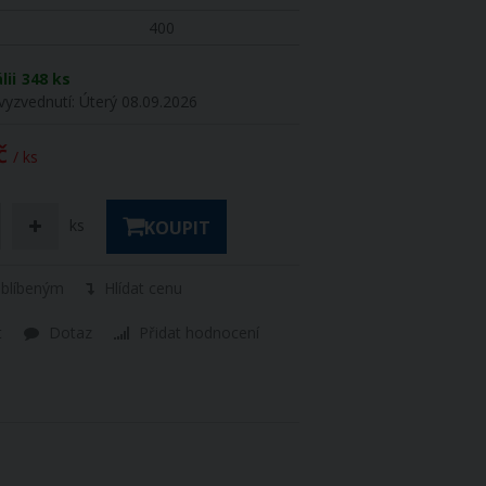
400
lii
348 ks
vyzvednutí:
Úterý 08.09.2026
č
/ ks
ks
KOUPIT
oblíbeným
Hlídat cenu
t
Dotaz
Přidat hodnocení