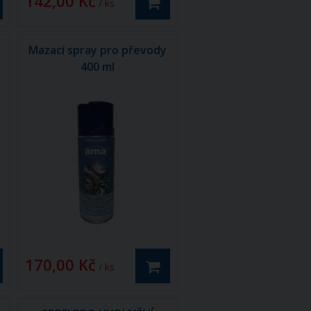
142,00 Kč
/ ks
Mazací spray pro převody
400 ml
170,00 Kč
/ ks