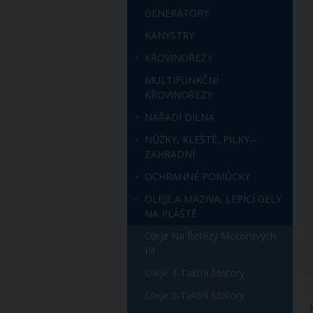
GENERÁTORY
KANYSTRY
KŘOVINOŘEZY
MULTIFUNKČNÍ
KŘOVINOŘEZY
NÁŘADÍ DÍLNA
NŮŽKY, KLEŠTĚ, PILKY--
ZAHRADNÍ
OCHRANNÉ POMŮCKY
OLEJE A MAZIVA, LEPÍCÍ GELY
NA PLÁŠTĚ
Oleje Na Řetězy Motorových
Pil
Oleje 4-Taktní Motory
Oleje 2-Taktní Motory
K