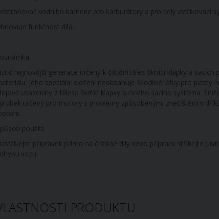
dstraňovač vodního kamene pro karburátory a pro celý vstřikovací sys
bnovuje funkčnost dílů.
oznámka:
istič nejnovější generace určený k čištění těles škrtící klapky a sacíc
ateriálu. Jeho speciální složení neobsahuje škodlivé látky pro plasty
lejové usazeniny z tělesa škrtící klapky a celého sacího systému. Sni
ýrobek určený pro motory s problémy způsobenými znečištěním dříků
otoru.
působ použití:
astříkejte přípravek přímo na čištěné díly nebo přípraek stříkejte (u
ohybu vozu.
VLASTNOSTI PRODUKTU