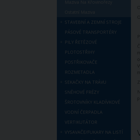
Maziva Na Křovinořezy
O
Ostatní Maziva
O
STAVEBNÍ A ZEMNÍ STROJE
PÁSOVÉ TRANSPORTÉRY
P
PILY ŘETĚZOVÉ
Č
PLOTOSTŘIHY
m
o
POSTŘIKOVAČE
V
ROZMETADLA
m
SEKAČKY NA TRÁVU
Z
N
SNĚHOVÉ FRÉZY
p
ŠROTOVNÍKY KLADÍVKOVÉ
VODNÍ ČERPADLA
VERTIKUTÁTOR
VYSAVAČE/FUKARY NA LISTÍ