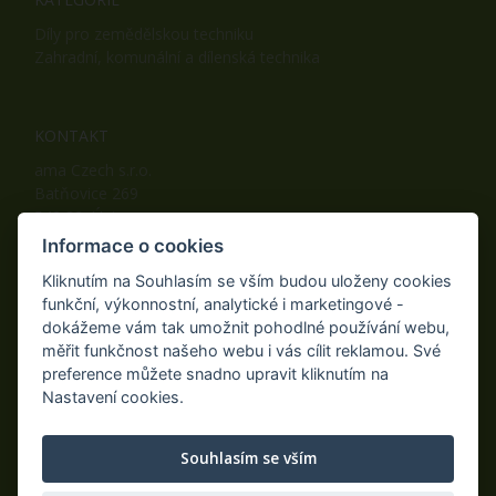
Díly pro zemědělskou techniku
Zahradní, komunální a dílenská technika
KONTAKT
ama Czech s.r.o.
Batňovice 269
542 32, Úpice
Telefon: +420 498 100 050
Informace o cookies
Mobil: +420 739 452 092
Kliknutím na Souhlasím se vším budou uloženy cookies
Fax: +420 498 100 051
funkční, výkonnostní, analytické i marketingové -
E-mail:
info@ama-zahrada.cz
dokážeme vám tak umožnit pohodlné používání webu,
Web:
www.ama-zahrada.cz
měřit funkčnost našeho webu i vás cílit reklamou. Své
preference můžete snadno upravit kliknutím na
Nastavení cookies.
NAJDETE NÁS TAKÉ NA:
Souhlasím se vším