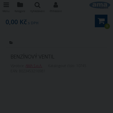
Menu
Kategorie
Vyhledávání
Přihlášení
0,00 Kč
s DPH
0
BENZÍNOVÝ VENTIL
Výrobce:
AMA S.p.A.
Katalogové číslo:
10745
EAN:
8023453216981