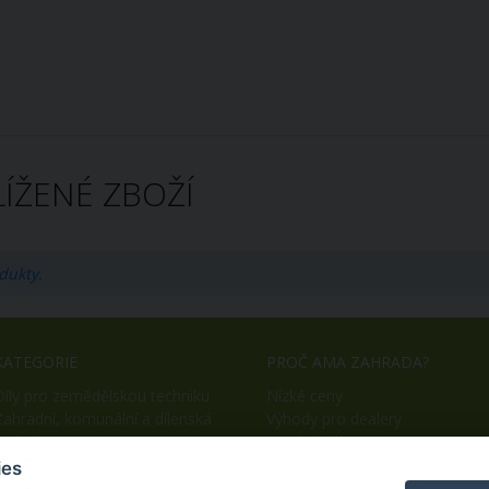
ÍŽENÉ ZBOŽÍ
dukty.
KATEGORIE
PROČ AMA ZAHRADA?
Díly pro zemědělskou techniku
Nízké ceny
Zahradní, komunální a dílenská
Výhody pro dealery
technika
Snadný nákup
OEM výroba
ies