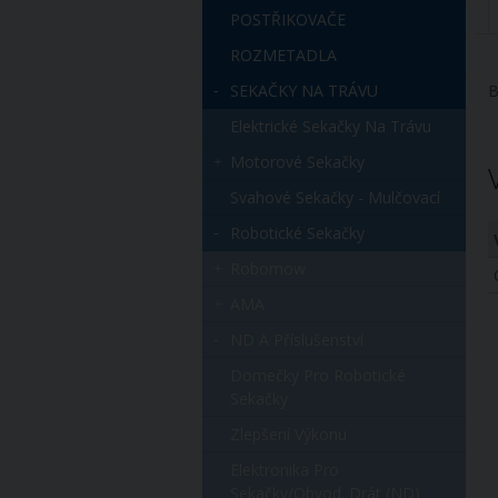
POSTŘIKOVAČE
ROZMETADLA
SEKAČKY NA TRÁVU
B
Elektrické Sekačky Na Trávu
Motorové Sekačky
Svahové Sekačky - Mulčovací
Robotické Sekačky
Robomow
AMA
ND A Příslušenství
Domečky Pro Robotické
Sekačky
Zlepšení Výkonu
Elektronika Pro
Sekačky/obvod. Drát (ND)