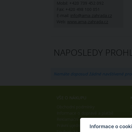
Mobil: +420 739 452 092
Fax: +420 498 100 051
E-mail:
info@ama-zahrada.cz
Web:
www.ama-zahrada.cz
NAPOSLEDY PROHL
Nemáte doposud žádné navštívené pro
VŠE O NÁKUPU
Obchodní podmínky
Informace o dopravě a platbě
Reklamační řád
Právní ujednání
Informace o cook
Soubory ke stažení