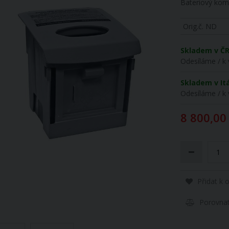
Bateriový kom
Orig.č. ND
Skladem v Č
Odesíláme / k 
Skladem v Itá
Odesíláme / k 
8 800,00
Přidat k 
Porovna