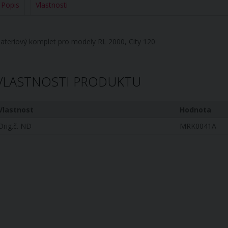
Popis
Vlastnosti
ateriový komplet pro modely RL 2000, City 120
VLASTNOSTI PRODUKTU
Vlastnost
Hodnota
Orig.č. ND
MRK0041A