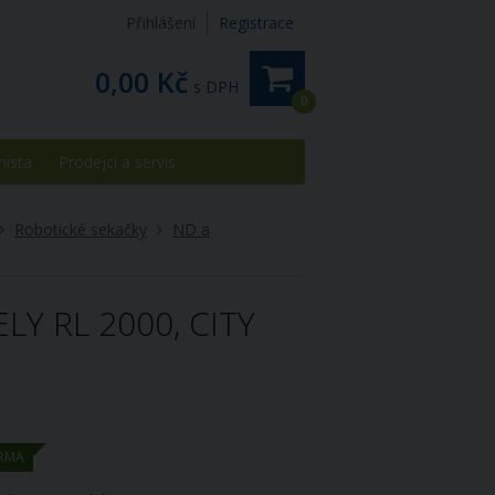
Přihlášení
Registrace
0,00 Kč
s DPH
0
místa
Prodejci a servis
Robotické sekačky
ND a
Y RL 2000, CITY
RMA