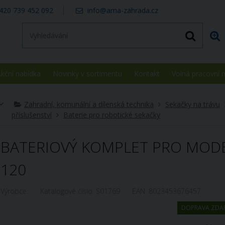
420 739 452 092
info@ama-zahrada.cz
kční nabídka
Novinky v sortimentu
Kontakt
Volná pracovní 
Zahradní, komunální a dílenská technika
Sekačky na trávu
příslušenství
Baterie pro robotické sekačky
BATERIOVÝ KOMPLET PRO MODEL
120
Výrobce:
Katalogové číslo:
S01769
EAN:
8023453676457
DOPRAVA ZDA