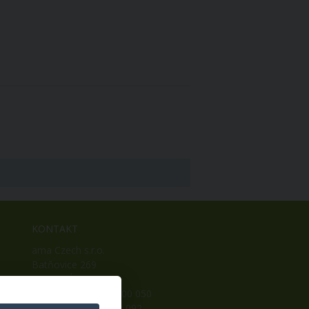
KONTAKT
ama Czech s.r.o.
Batňovice 269
542 32, Úpice
Telefon: +420 498 100 050
Mobil: +420 739 452 092