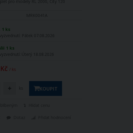
plet pro modely RL 2000, City 120
MRK0041A
R
1 ks
vyzvednutí:
Pátek 07.08.2026
lii
1 ks
vyzvednutí:
Úterý 18.08.2026
 Kč
/ ks
ks
KOUPIT
oblíbeným
Hlídat cenu
t
Dotaz
Přidat hodnocení