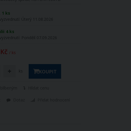
R
1 ks
vyzvednutí:
Úterý 11.08.2026
lii
4 ks
vyzvednutí:
Pondělí 07.09.2026
 Kč
/ ks
ks
KOUPIT
oblíbeným
Hlídat cenu
t
Dotaz
Přidat hodnocení