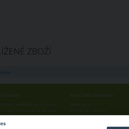
ÍŽENÉ ZBOŽÍ
dukty.
KATEGORIE
PROČ AMA ZAHRADA?
Díly pro zemědělskou techniku
Nízké ceny
Zahradní, komunální a dílenská
Výhody pro dealery
technika
Snadný nákup
OEM výroba
ies