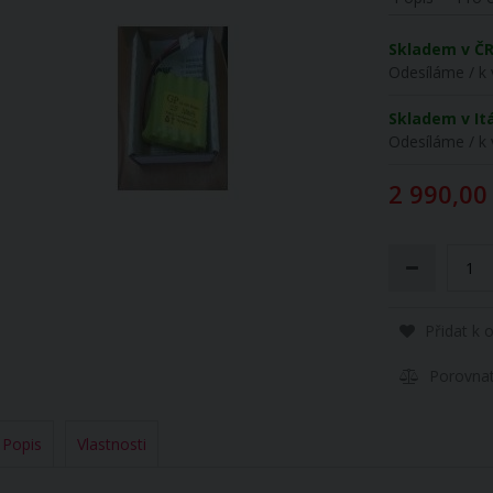
Skladem v Č
Odesíláme / k 
Skladem v Itá
Odesíláme / k 
2 990,00
Přidat k 
Porovna
Popis
Vlastnosti