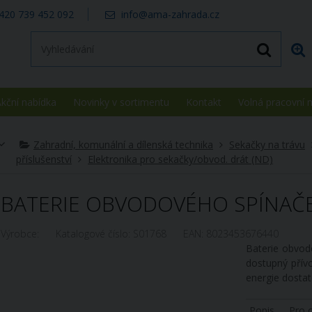
420 739 452 092
info@ama-zahrada.cz
kční nabídka
Novinky v sortimentu
Kontakt
Volná pracovní 
Zahradní, komunální a dílenská technika
Sekačky na trávu
příslušenství
Elektronika pro sekačky/obvod. drát (ND)
BATERIE OBVODOVÉHO SPÍNAČ
Výrobce:
Katalogové číslo:
S01768
EAN:
8023453676440
Baterie obvod
dostupný přívo
energie dosta
Popis
Pro 