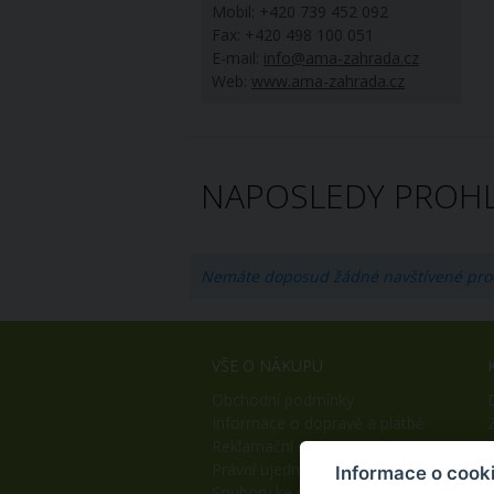
Mobil: +420 739 452 092
Fax: +420 498 100 051
E-mail:
info@ama-zahrada.cz
Web:
www.ama-zahrada.cz
NAPOSLEDY PROHL
Nemáte doposud žádné navštívené pro
VŠE O NÁKUPU
Obchodní podmínky
Informace o dopravě a platbě
Reklamační řád
Právní ujednání
Informace o cook
Soubory ke stažení