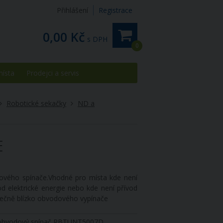
Přihlášení
Registrace
0,00 Kč
s DPH
0
místa
Prodejci a servis
Robotické sekačky
ND a
E
ového spínače.Vhodné pro místa kde není
d elektrické energie nebo kde není přívod
tečně blízko obvodového vypínače
obvodový spínač RBTUNT5007D