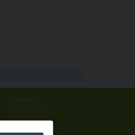
KONTAKT
ama Czech s.r.o.
Batňovice 269
542 32, Úpice
Telefon: +420 498 100 050
Mobil: +420 739 452 092