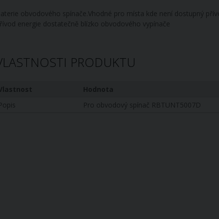
aterie obvodového spínače.Vhodné pro místa kde není dostupný přívo
řívod energie dostatečně blízko obvodového vypínače
VLASTNOSTI PRODUKTU
Vlastnost
Hodnota
Popis
Pro obvodový spínač RBTUNT5007D