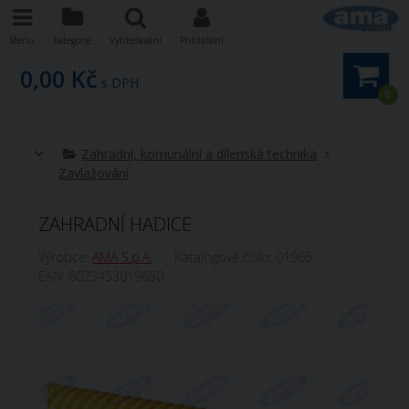
Menu
Kategorie
Vyhledávání
Přihlášení
0,00 Kč
s DPH
0
Zahradní, komunální a dílenská technika
Zavlažování
ZAHRADNÍ HADICE
Výrobce:
AMA S.p.A.
Katalogové číslo:
01965
EAN:
8023453019650