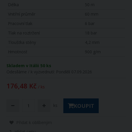
Délka
50 m
Vnitřní průměr
60 mm
Pracovní tlak
6 bar
Tlak na roztržení
18 bar
Tloušťka stěny
4,2 mm
Hmotnost
900 g/m
Skladem v Itálii
50 ks
Odesíláme / k vyzvednutí:
Pondělí 07.09.2026
176,48 Kč
/ ks
KOUPIT
ks
Přidat k oblíbeným
Hlídat cenu