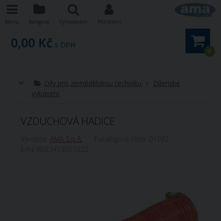
Menu
Kategorie
Vyhledávání
Přihlášení
0,00 Kč
s DPH
0
Díly pro zemědělskou techniku
Dílenské
vybavení
VZDUCHOVÁ HADICE
Výrobce:
AMA S.p.A.
Katalogové číslo:
01932
EAN:
8023453019322