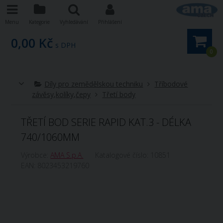
Menu
Kategorie
Vyhledávání
Přihlášení
0,00 Kč
s DPH
0
Díly pro zemědělskou techniku
Tříbodové
závěsy,kolíky,čepy
Třetí body
TŘETÍ BOD SERIE RAPID KAT.3 - DÉLKA
740/1060MM
Výrobce:
AMA S.p.A.
Katalogové číslo:
10851
EAN:
8023453219760