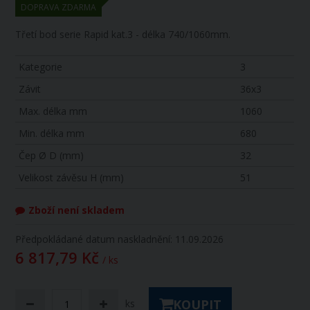
DOPRAVA ZDARMA
Třetí bod serie Rapid kat.3 - délka 740/1060mm.
Kategorie
3
Závit
36x3
Max. délka mm
1060
Min. délka mm
680
Čep Ø D (mm)
32
Velikost závěsu H (mm)
51
Zboží není skladem
Předpokládané datum naskladnění: 11.09.2026
6 817,79 Kč
/ ks
KOUPIT
ks