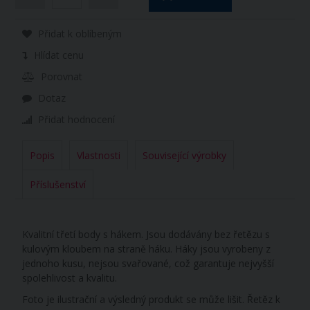
Přidat k oblíbeným
Hlídat cenu
Porovnat
Dotaz
Přidat hodnocení
Popis
Vlastnosti
Související výrobky
Příslušenství
Kvalitní třetí body s hákem. Jsou dodávány bez řetězu s
kulovým kloubem na straně háku. Háky jsou vyrobeny z
jednoho kusu, nejsou svařované, což garantuje nejvyšší
spolehlivost a kvalitu.
Foto je ilustrační a výsledný produkt se může lišit. Řetěz k