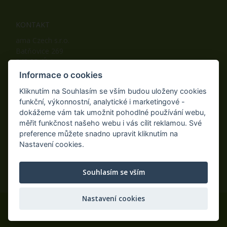
KONTAKT
ama Czech s.r.o.
Batňovice 269
542 32, Úpice
Telefon: +420 498 100 050
Informace o cookies
Mobil: +420 739 452 092
Kliknutím na Souhlasím se vším budou uloženy cookies
Fax: +420 498 100 051
funkční, výkonnostní, analytické i marketingové -
E-mail:
info@ama-zahrada.cz
dokážeme vám tak umožnit pohodlné používání webu,
Web:
www.ama-zahrada.cz
měřit funkčnost našeho webu i vás cílit reklamou. Své
preference můžete snadno upravit kliknutím na
Nastavení cookies.
NAJDETE NÁS TAKÉ NA:
Souhlasím se vším
Nastavení cookies
© 2020 ama Czech s.r.o., Všechna práva vyhrazena.
Eshop na míru
AiShop