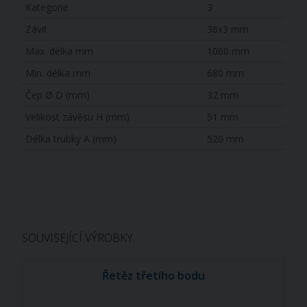
Kategorie
3
Závit
36x3 mm
Max. délka mm
1060 mm
Min. délka mm
680 mm
Čep Ø D (mm)
32 mm
Velikost závěsu H (mm)
51 mm
Délka trubky A (mm)
520 mm
SOUVISEJÍCÍ VÝROBKY
Řetěz třetího bodu