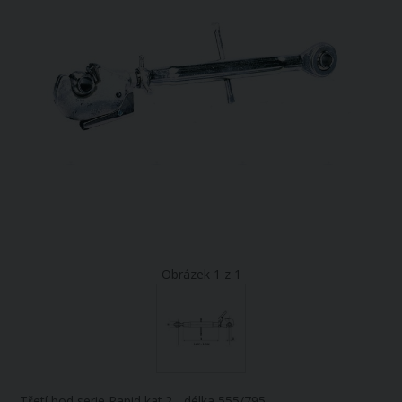
Obrázek 1 z 1
Třetí bod serie Rapid kat.2 - délka 555/795