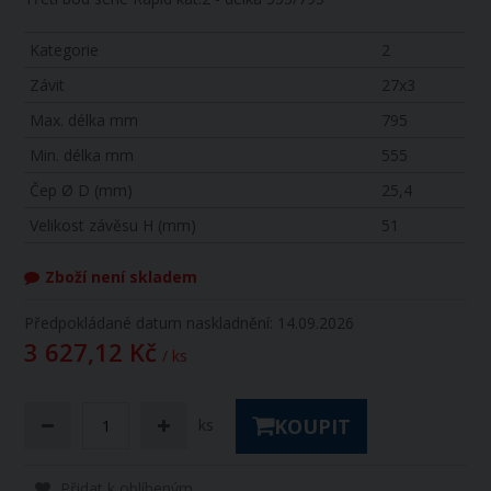
Kategorie
2
Závit
27x3
Max. délka mm
795
Min. délka mm
555
Čep Ø D (mm)
25,4
Velikost závěsu H (mm)
51
Zboží není skladem
Předpokládané datum naskladnění: 14.09.2026
3 627,12 Kč
/ ks
KOUPIT
ks
Přidat k oblíbeným