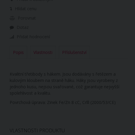
Hlídat cenu
Porovnat
Dotaz
Přidat hodnocení
Popis
Vlastnosti
Příslušenství
Kvalitní třetibody s hákem. Jsou dodávány s řetězem a
kulovým kloubem na straně háku. Háky jsou vyrobeny z
jednoho kusu, nejsou svařované, což garantuje nejvyšší
spolehlivost a kvalitu.
Povrchová úprava: Zinek Fe/Zn 8 cC, Crlll (2000/53/CE)
VLASTNOSTI PRODUKTU