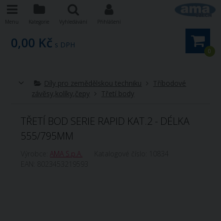
Menu
Kategorie
Vyhledávání
Přihlášení
0,00 Kč
s DPH
0
Díly pro zemědělskou techniku
Tříbodové
závěsy,kolíky,čepy
Třetí body
TŘETÍ BOD SERIE RAPID KAT.2 - DÉLKA
555/795MM
Výrobce:
AMA S.p.A.
Katalogové číslo:
10834
EAN:
8023453219593