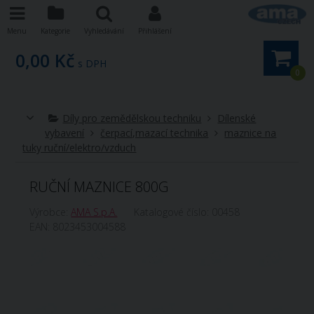
Menu
Kategorie
Vyhledávání
Přihlášení
0,00 Kč
s DPH
0
Díly pro zemědělskou techniku
Dílenské
vybavení
čerpací,mazací technika
maznice na
tuky ruční/elektro/vzduch
RUČNÍ MAZNICE 800G
Výrobce:
AMA S.p.A.
Katalogové číslo:
00458
EAN:
8023453004588