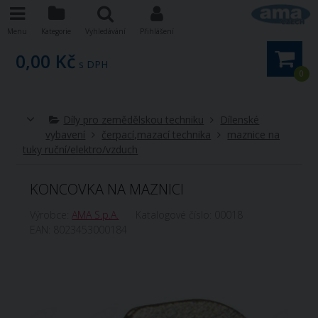
Menu
Kategorie
Vyhledávání
Přihlášení
0,00 Kč
s DPH
0
Díly pro zemědělskou techniku
Dílenské
vybavení
čerpací,mazací technika
maznice na
tuky ruční/elektro/vzduch
KONCOVKA NA MAZNICI
Výrobce:
AMA S.p.A.
Katalogové číslo:
00018
EAN:
8023453000184