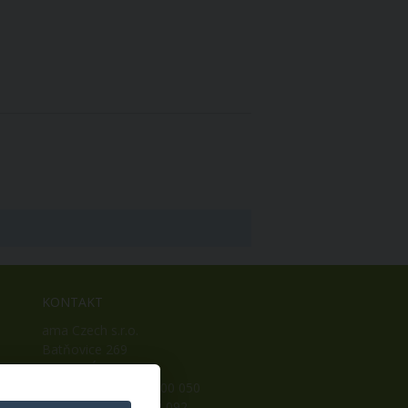
KONTAKT
ama Czech s.r.o.
Batňovice 269
542 32, Úpice
Telefon: +420 498 100 050
Mobil: +420 739 452 092