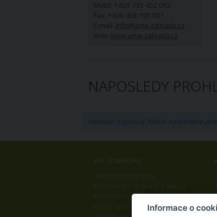
Mobil: +420 739 452 092
Fax: +420 498 100 051
E-mail:
info@ama-zahrada.cz
Web:
www.ama-zahrada.cz
NAPOSLEDY PROHL
Nemáte doposud žádné navštívené pro
VŠE O NÁKUPU
Obchodní podmínky
Informace o dopravě a platbě
Reklamační řád
Právní ujednání
Informace o cook
Soubory ke stažení