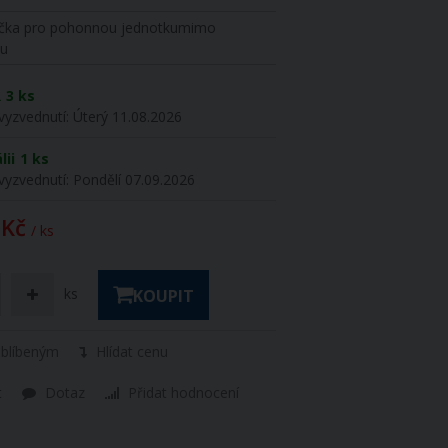
ečka pro pohonnou jednotkumimo
ku
R
3 ks
vyzvednutí:
Úterý 11.08.2026
lii
1 ks
vyzvednutí:
Pondělí 07.09.2026
 Kč
/ ks
ks
KOUPIT
oblíbeným
Hlídat cenu
t
Dotaz
Přidat hodnocení