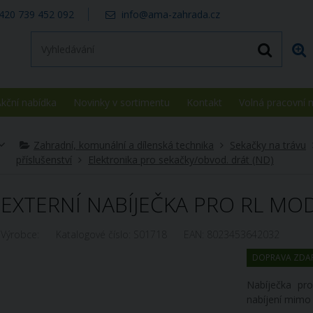
420 739 452 092
info@ama-zahrada.cz
kční nabídka
Novinky v sortimentu
Kontakt
Volná pracovní 
Zahradní, komunální a dílenská technika
Sekačky na trávu
příslušenství
Elektronika pro sekačky/obvod. drát (ND)
EXTERNÍ NABÍJEČKA PRO RL MO
Výrobce:
Katalogové číslo:
S01718
EAN:
8023453642032
DOPRAVA ZDA
Nabíječka pr
nabíjení mimo