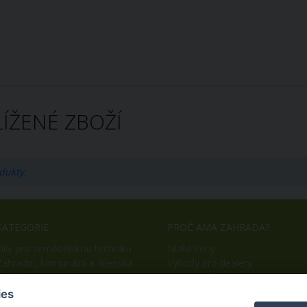
ÍŽENÉ ZBOŽÍ
dukty.
KATEGORIE
PROČ AMA ZAHRADA?
Díly pro zemědělskou techniku
Nízké ceny
Zahradní, komunální a dílenská
Výhody pro dealery
technika
Snadný nákup
OEM výroba
ies