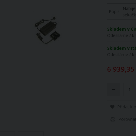
Nabíj
Popis
sekač
Skladem v Č
Odesíláme / k 
Skladem v Itá
Odesíláme / k 
6 939,35
Přidat k 
Porovna