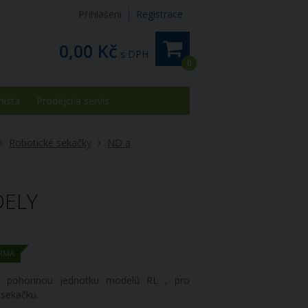
Přihlášení
Registrace
0,00 Kč
s DPH
0
místa
Prodejci a servis
Robotické sekačky
ND a
DELY
RMA
o pohonnou jednotku modelů RL , pro
 sekačku.