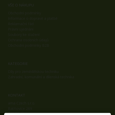
VŠE O NÁKUPU
Obchodní podmínky
Informace o dopravě a platbě
Reklamační řád
Právní ujednání
Soubory ke stažení
Ochrana osobních údajů
Obchodní podmínky B2B
KATEGORIE
Díly pro zemědělskou techniku
Zahradní, komunální a dílenská technika
KONTAKT
ama Czech s.r.o.
Batňovice 269
542 32, Úpice