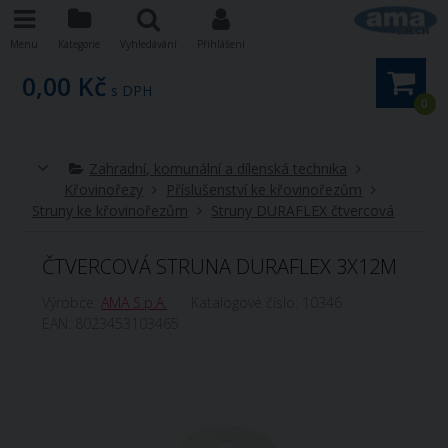
Menu
Kategorie
Vyhledávání
Přihlášení
0,00 Kč
s DPH
0
Zahradní, komunální a dílenská technika
Křovinořezy
Příslušenství ke křovinořezům
Struny ke křovinořezům
Struny DURAFLEX čtvercová
ČTVERCOVÁ STRUNA DURAFLEX 3X12M
Výrobce:
AMA S.p.A.
Katalogové číslo:
10346
EAN:
8023453103465