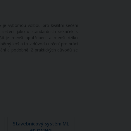
je výbornou volbou pro kvalitní sečení
í sečení jako u standardních sekaček s
šťuje menší opotřebení a menší riziko
ěrný koš a to z důvodu určení pro práci
pání a podobně. Z praktických důvodů se
Stavebnicový systém ML
60 SWING