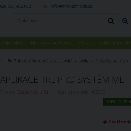
420 739 452 092
info@ama-zahrada.cz
kční nabídka
Novinky v sortimentu
Kontakt
Volná pracovní 
Zahradní, komunální a dílenská technika
Sekačky na trávu
APLIKACE TRL PRO SYSTÉM ML
Výrobce:
Ecotech Italia S.r.l.
Katalogové číslo:
ACZ203
DOPRAVA ZDA
Zboží nen