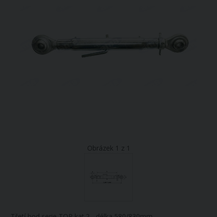
Obrázek 1 z 1
Třetí bod serie TOP kat.2 - délka 580/830mm.