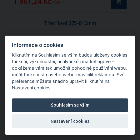
1 961,24 Kč
/ ks
Třetí bod 575-810mm
Informace o cookies
Kliknutím na Souhlasím se vším budou uloženy cookies
funkční, výkonnostní, analytické i marketingové -
dokážeme vám tak umožnit pohodlné používání webu,
měřit funkčnost našeho webu i vás cílit reklamou. Své
preference můžete snadno upravit kliknutím na
Nastavení cookies.
Souhlasím se vším
2 098,58 Kč
/ ks
Nastavení cookies