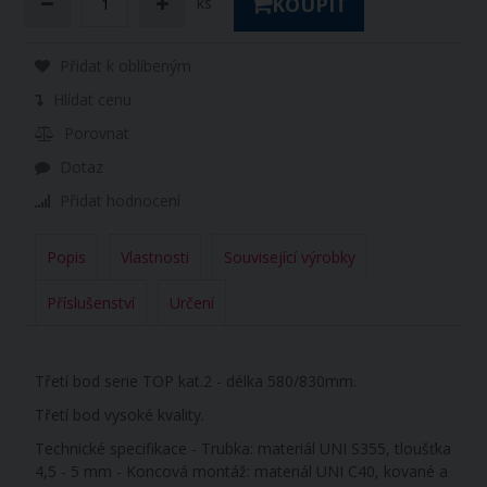
KOUPIT
ks
Přidat k oblíbeným
Hlídat cenu
Porovnat
Dotaz
Přidat hodnocení
Popis
Vlastnosti
Související výrobky
Příslušenství
Určení
Třetí bod serie TOP kat.2 - délka 580/830mm.
Třetí bod vysoké kvality.
Technické specifikace - Trubka: materiál UNI S355, tloušťka
4,5 - 5 mm - Koncová montáž: materiál UNI C40, kované a