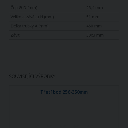
Čep Ø D (mm)
25,4 mm
Velikost závěsu H (mm)
51 mm
Délka trubky A (mm)
460 mm
Závit
30x3 mm
SOUVISEJÍCÍ VÝROBKY
Třetí bod 256-350mm