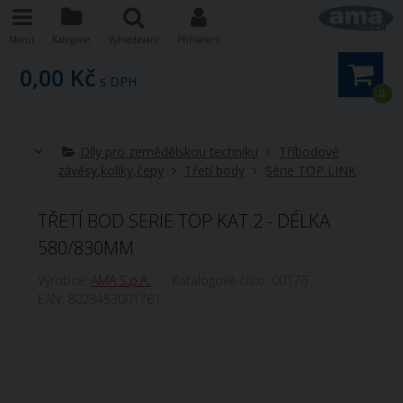
Menu
Kategorie
Vyhledávání
Přihlášení
0,00 Kč
s DPH
0
Díly pro zemědělskou techniku
Tříbodové
závěsy,kolíky,čepy
Třetí body
Série TOP LINK
TŘETÍ BOD SERIE TOP KAT.2 - DÉLKA
580/830MM
Výrobce:
AMA S.p.A.
Katalogové číslo:
00176
EAN:
8023453001761