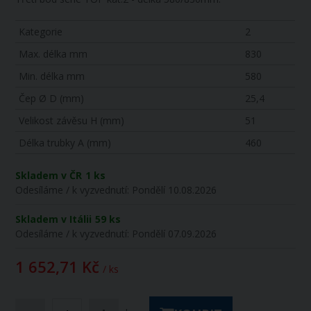
Kategorie
2
Max. délka mm
830
Min. délka mm
580
Čep Ø D (mm)
25,4
Velikost závěsu H (mm)
51
Délka trubky A (mm)
460
Skladem v ČR
1 ks
Odesíláme / k vyzvednutí:
Pondělí 10.08.2026
Skladem v Itálii
59 ks
Odesíláme / k vyzvednutí:
Pondělí 07.09.2026
1 652,71 Kč
/ ks