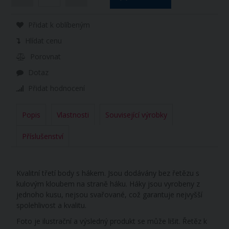
Přidat k oblíbeným
Hlídat cenu
Porovnat
Dotaz
Přidat hodnocení
Popis
Vlastnosti
Související výrobky
Příslušenství
Kvalitní třetí body s hákem. Jsou dodávány bez řetězu s
kulovým kloubem na straně háku. Háky jsou vyrobeny z
jednoho kusu, nejsou svařované, což garantuje nejvyšší
spolehlivost a kvalitu.
Foto je ilustrační a výsledný produkt se může lišit. Řetěz k