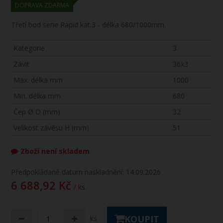
DOPRAVA ZDARMA
Třetí bod serie Rapid kat.3 - délka 680/1000mm.
Kategorie
3
Závit
36x3
Max. délka mm
1000
Min. délka mm
680
Čep Ø D (mm)
32
Velikost závěsu H (mm)
51
Zboží není skladem
Předpokládané datum naskladnění: 14.09.2026
6 688,92 Kč
/ ks
KOUPIT
ks