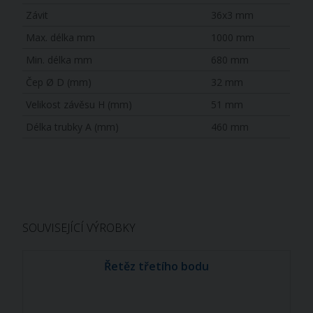
Závit
36x3 mm
Max. délka mm
1000 mm
Min. délka mm
680 mm
Čep Ø D (mm)
32 mm
Velikost závěsu H (mm)
51 mm
Délka trubky A (mm)
460 mm
SOUVISEJÍCÍ VÝROBKY
Řetěz třetího bodu