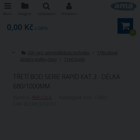
Menu
Kategorie
Vyhledávání
Přihlášení
0,00 Kč
s DPH
0
Díly pro zemědělskou techniku
Tříbodové
závěsy,kolíky,čepy
Třetí body
TŘETÍ BOD SERIE RAPID KAT.3 - DÉLKA
680/1000MM
Výrobce:
AMA S.p.A.
Katalogové číslo:
10850
EAN:
8023453219753