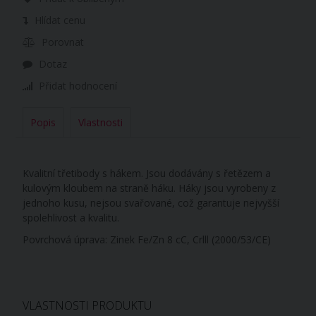
Hlídat cenu
Porovnat
Dotaz
Přidat hodnocení
Popis
Vlastnosti
Kvalitní třetibody s hákem. Jsou dodávány s řetězem a
kulovým kloubem na straně háku. Háky jsou vyrobeny z
jednoho kusu, nejsou svařované, což garantuje nejvyšší
spolehlivost a kvalitu.
Povrchová úprava: Zinek Fe/Zn 8 cC, Crlll (2000/53/CE)
VLASTNOSTI PRODUKTU