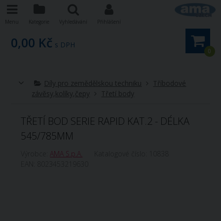
Menu
Kategorie
Vyhledávání
Přihlášení
0,00 Kč
s DPH
0
Díly pro zemědělskou techniku
Tříbodové
závěsy,kolíky,čepy
Třetí body
TŘETÍ BOD SERIE RAPID KAT.2 - DÉLKA
545/785MM
Výrobce:
AMA S.p.A.
Katalogové číslo:
10838
EAN:
8023453219630