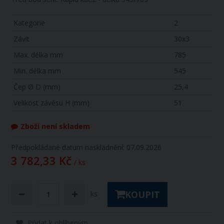
Kategorie
2
Závit
30x3
Max. délka mm
785
Min. délka mm
545
Čep Ø D (mm)
25,4
Velikost závěsu H (mm)
51
Zboží není skladem
Předpokládané datum naskladnění: 07.09.2026
3 782,33 Kč
/ ks
KOUPIT
ks
Přidat k oblíbeným