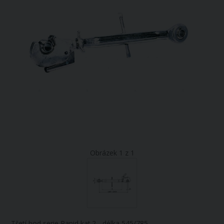
Obrázek 1 z 1
Třetí bod serie Rapid kat.2 - délka 545/785