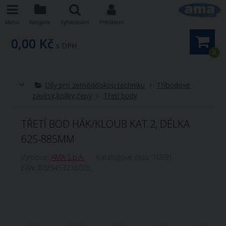
Menu
Kategorie
Vyhledávání
Přihlášení
0,00 Kč
s DPH
0
Díly pro zemědělskou techniku
Tříbodové
závěsy,kolíky,čepy
Třetí body
TŘETÍ BOD HÁK/KLOUB KAT.2, DÉLKA
625-885MM
Výrobce:
AMA S.p.A.
Katalogové číslo:
10591
EAN:
8023453216028