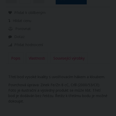
Přidat k oblíbeným
Hlídat cenu
Porovnat
Dotaz
Přidat hodnocení
Popis
Vlastnosti
Související výrobky
Třetí bod vysoké kvality s uvolňovacím hákem a kloubem.
Povrchová úprava: Zinek Fe/Zn 8 cC, Crlll (2000/53/CE)
Foto je ilustrační a výsledný produkt se může lišit. Třetí
bod je dodáván bez řetězu. Řetěz k třetímu bodu je možné
dokoupit.