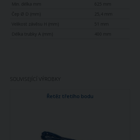
Min. délka mm
625 mm
Čep Ø D (mm)
25,4 mm
Velikost závěsu H (mm)
51 mm
Délka trubky A (mm)
400 mm
SOUVISEJÍCÍ VÝROBKY
Řetěz třetího bodu