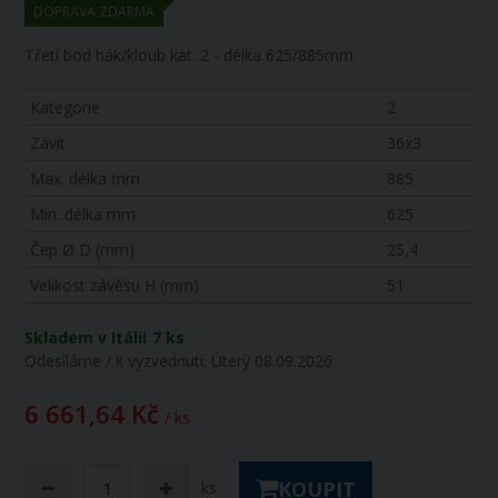
DOPRAVA ZDARMA
Třetí bod hák/kloub kat. 2 - délka 625/885mm.
Kategorie
2
Závit
36x3
Max. délka mm
885
Min. délka mm
625
Čep Ø D (mm)
25,4
Velikost závěsu H (mm)
51
Skladem v Itálii
7 ks
Odesíláme / k vyzvednutí:
Úterý 08.09.2026
6 661,64 Kč
/ ks
KOUPIT
ks