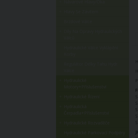
Návarové Hlavy/oka
Hlavy Se Závitem
Brzdové Válce
Díly Na Opravy Hydraulických
Válců
Hydraulické Válce Vyklápění
Korby
H
Regulátor Délky Tahu Hydr.
Válce
H
Hydraulické
P
Motory+příslušenství
F
Hydraulické Řízení
S
S
Hydraulická
S
Čerpadla+příslušenství
S
S
Hydraulické Rozvaděče
J
Hydraulické Parkovací Podpěry