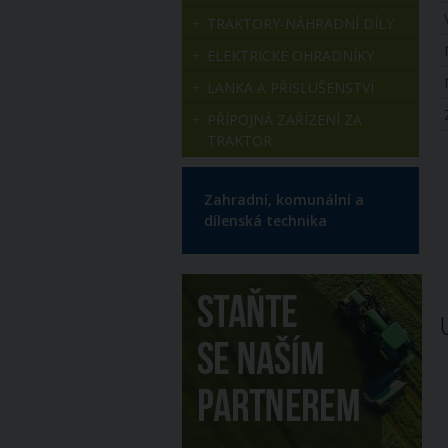
TRAKTORY-NÁHRADNÍ DÍLY
ELEKTRICKÉ OHRADNÍKY
LANKA A PŘÍSLUŠENSTVÍ
PŘÍPOJNÁ ZAŘÍZENÍ ZA
TRAKTOR
Zahradní, komunální a
dílenská technika