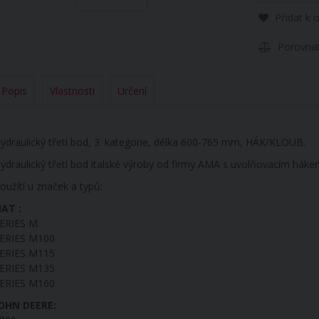
Přidat k 
Porovna
Popis
Vlastnosti
Určení
ydraulický třetí bod, 3. kategorie, délka 600-765 mm, HÁK/KLOUB.
ydraulický třetí bod italské výroby od firmy AMA s uvolňovacím háke
oužítí u značek a typů:
IAT :
ERIES M
ERIES M100
ERIES M115
ERIES M135
ERIES M160
OHN DEERE: