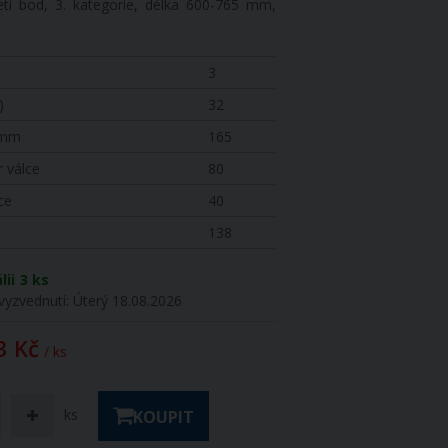
řetí bod, 3. kategorie, délka 600-765 mm,
3
)
32
 mm
165
r válce
80
ce
40
138
lii
3 ks
vyzvednutí:
Úterý 18.08.2026
3 Kč
/ ks
ks
KOUPIT