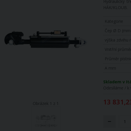
Hydraulický t
HÁK/KLOUB.
Kategorie
Čep Ø D (mm
výška zdvihu
Vnitřní průmě
Průměr pístni
A mm
Skladem v Itá
Odesíláme / k 
13 831,2
Obrázek 1 z 1