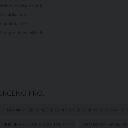
Velikost závěsu H (mm)
Min. délka mm
Max. délka mm
Závit pro připojení hadic
URČENO PRO:
FIAT-CNH > SERIES M, SERIES M100, SERIES M115, SERIES M135,
HURLIMANN > XT 105, XT 110, XT 95
JOHN DEERE > 6800, 6810