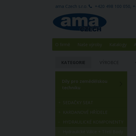
ama Czech s.r.o.
+420 498 100 050, +
O firmě
Naše výroby
Katalogy
A
KATEGORIE
VÝROBCE
Díly pro zemědělskou
techniku
SEDAČKY SEAT
KARDANOVÉ HŘÍDELE
HYDRAULICKÉ KOMPONENTY
Hydraulické Válce + Třetí Body