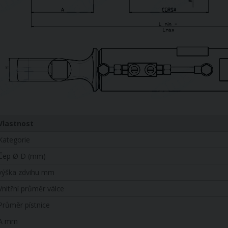
Vlastnost
Kategorie
Čep Ø D (mm)
výška zdvihu mm
Vnitřní průměr válce
Průměr pístnice
A mm