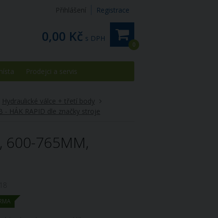
Přihlášení
Registrace
0,00 Kč
s DPH
0
místa
Prodejci a servis
Hydraulické válce + třetí body
 - HÁK RAPID dle značky stroje
, 600-765MM,
18
RMA