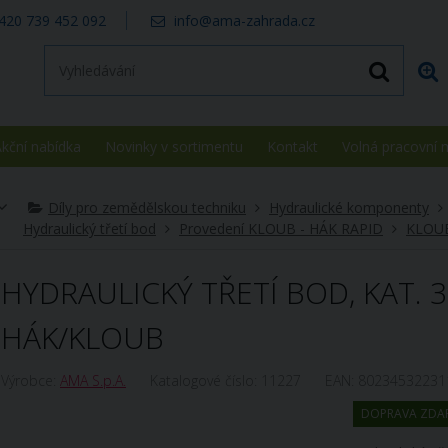
420 739 452 092
info@ama-zahrada.cz
kční nabídka
Novinky v sortimentu
Kontakt
Volná pracovní 
Díly pro zemědělskou techniku
Hydraulické komponenty
Hydraulický třetí bod
Provedení KLOUB - HÁK RAPID
KLOUB
HYDRAULICKÝ TŘETÍ BOD, KAT. 3
HÁK/KLOUB
Výrobce:
AMA S.p.A.
Katalogové číslo:
11227
EAN:
80234532231
DOPRAVA ZDA