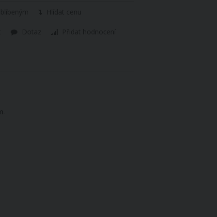
oblíbeným
Hlídat cenu
t
Dotaz
Přidat hodnocení
m.