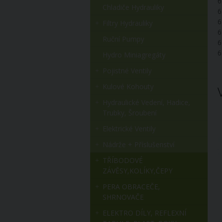
6
Chladiče Hydrauliky
6
6
Filtry Hydrauliky
6
Ruční Pumpy
6
6
Hydro Miniagregáty
Pojistné Ventily
Kulové Kohouty
Hydraulické Vedení, Hadice,
Trubky, Šroubení
Elektrické Ventily
Nádrže + Příslušenství
TŘÍBODOVÉ
ZÁVĚSY,KOLÍKY,ČEPY
PERA OBRACEČE,
SHRNOVAČE
ELEKTRO DÍLY, REFLEXNÍ