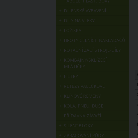
TABULE, PLAST. BOXY
DÍLENSKÉ VYBAVENÍ
DÍLY NA VLEKY
LOŽISKA
HROTY ČELNÍCH NAKLADAČŮ
ROTAČNÍ ŽACÍ STROJE-DÍLY
KOMBAJNY/SKLÍZECÍ
MLÁTIČKY
FILTRY
ŘETĚZY VÁLEČKOVÉ
KLÍNOVÉ ŘEMENY
KOLA, PNEU, DUŠE
PŘÍDAVNÁ ZÁVAŽÍ
SILENTBLOKY
ZPRACOVÁNÍ PŮDY