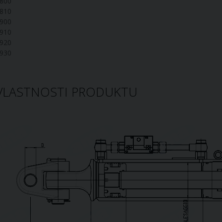
800
810
900
910
920
930
VLASTNOSTI PRODUKTU