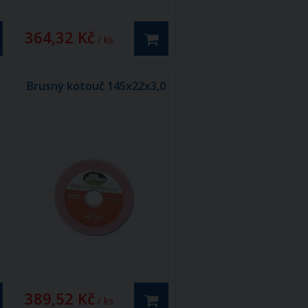
364,32 Kč
/ ks
2
Brusný kotouč 145x22x3,0
389,52 Kč
/ ks