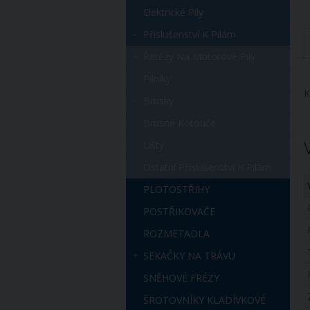
Elektrické Pily
Příslušenství K Pilám
Řetězy Na Motorové Pily
Pilníky
K
Brusky
Brusné Kotouče
Lišty
Ostatní Příslušenství K Pilám
PLOTOSTŘIHY
POSTŘIKOVAČE
ROZMETADLA
SEKAČKY NA TRÁVU
SNĚHOVÉ FRÉZY
ŠROTOVNÍKY KLADÍVKOVÉ