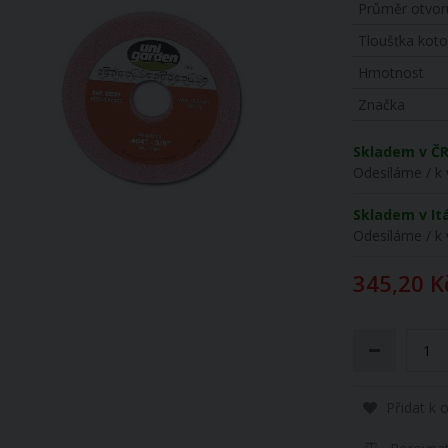
Průměr otvor
Tloušťka kot
Hmotnost
Značka
Skladem v Č
Odesíláme / k 
Skladem v Itá
Odesíláme / k 
345,20 K
Přidat k 