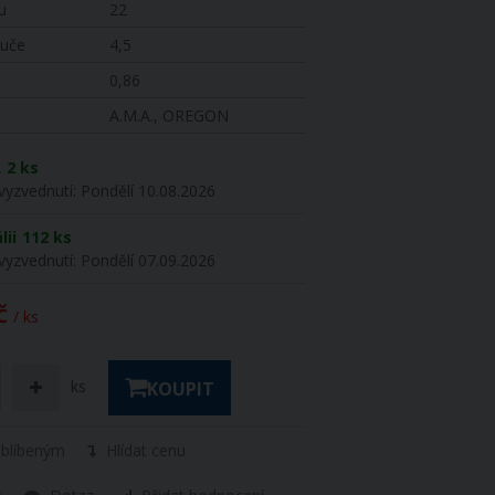
u
22
ouče
4,5
0,86
A.M.A., OREGON
R
2 ks
vyzvednutí:
Pondělí 10.08.2026
lii
112 ks
vyzvednutí:
Pondělí 07.09.2026
č
/ ks
ks
KOUPIT
oblíbeným
Hlídat cenu