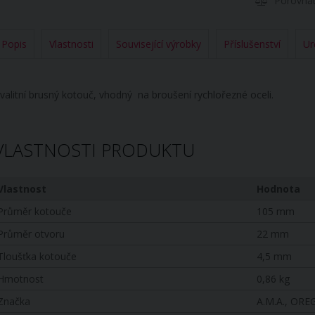
Porovna
Popis
Vlastnosti
Související výrobky
Příslušenství
Ur
valitní brusný kotouč, vhodný na broušení rychlořezné oceli.
VLASTNOSTI PRODUKTU
Vlastnost
Hodnota
Průměr kotouče
105 mm
Průměr otvoru
22 mm
Tloušťka kotouče
4,5 mm
Hmotnost
0,86 kg
Značka
A.M.A., OR