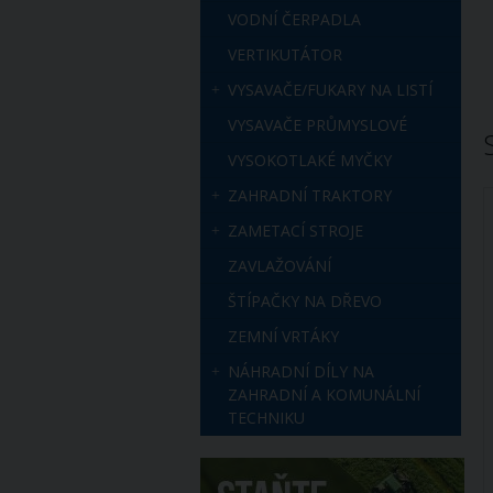
VODNÍ ČERPADLA
VERTIKUTÁTOR
VYSAVAČE/FUKARY NA LISTÍ
VYSAVAČE PRŮMYSLOVÉ
VYSOKOTLAKÉ MYČKY
ZAHRADNÍ TRAKTORY
ZAMETACÍ STROJE
ZAVLAŽOVÁNÍ
ŠTÍPAČKY NA DŘEVO
ZEMNÍ VRTÁKY
NÁHRADNÍ DÍLY NA
ZAHRADNÍ A KOMUNÁLNÍ
TECHNIKU