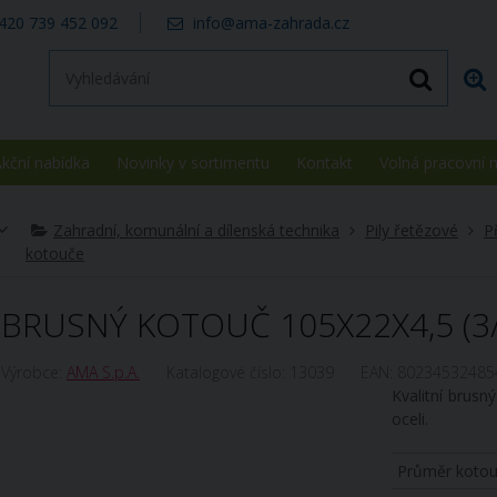
420 739 452 092
info@ama-zahrada.cz
kční nabídka
Novinky v sortimentu
Kontakt
Volná pracovní 
Zahradní, komunální a dílenská technika
Pily řetězové
P
kotouče
BRUSNÝ KOTOUČ 105X22X4,5 (3/8
Výrobce:
AMA S.p.A.
Katalogové číslo:
13039
EAN:
80234532485
Kvalitní brus
oceli.
Průměr koto