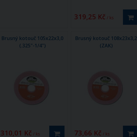
319,25 Kč
/ ks
Brusný kotouč 105x22x3,0
Brusný kotouč 108x23x3,
(.325"-1/4")
(ZAK)
310,01 Kč
73,66 Kč
/ ks
/ ks