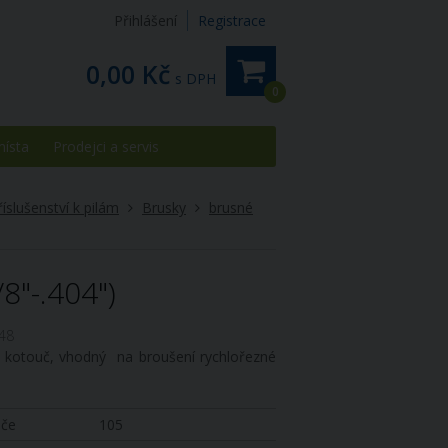
Přihlášení
Registrace
0,00 Kč
s DPH
0
místa
Prodejci a servis
říslušenství k pilám
Brusky
brusné
"-.404")
48
ný kotouč, vhodný na broušení rychlořezné
uče
105