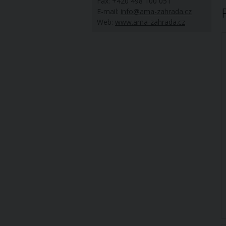
Fax: +420 498 100 051
E-mail:
info@ama-zahrada.cz
Web:
www.ama-zahrada.cz