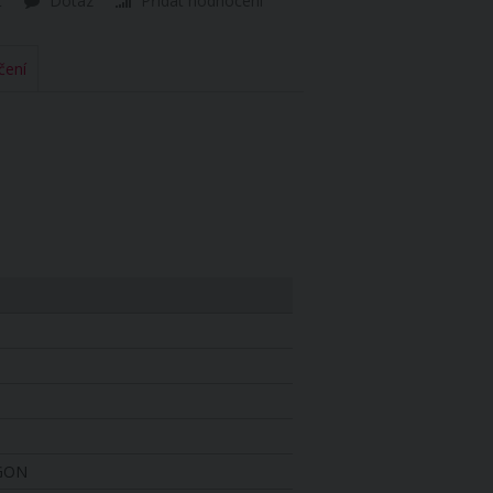
t
Dotaz
Přidat hodnocení
čení
EGON